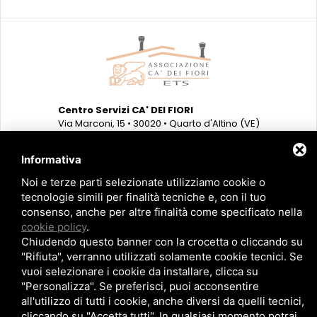
Centro Servizi CA' DEI FIORI
Via Marconi, 15 • 30020 • Quarto d'Altino (VE)
Tel. 0422 824162 • Fax 0422 782000
Informativa
Centro Servizi C. COSULICH
Via Bonisiolo, 10 • 31032 • Casale sul Sile (TV)
Noi e terze parti selezionate utilizziamo cookie o
Tel. 0422 820567 • Fax 0422 787210
tecnologie simili per finalità tecniche e, con il tuo
consenso, anche per altre finalità come specificato nella
cookie policy
.
Chiudendo questo banner con la crocetta o cliccando su
amministrazione@associazionecadeifiori.com
"Rifiuta", verranno utilizzati solamente cookie tecnici. Se
servizisociali@associazionecadeifiori.com
amministrazione@pec.associazionecadeifiori.com
vuoi selezionare i cookie da installare, clicca su
C.F. e P.I. 00647750272
"Personalizza". Se preferisci, puoi acconsentire
all'utilizzo di tutti i cookie, anche diversi da quelli tecnici,
cliccando su "Accetta tutti". In qualsiasi momento potrai
Realizzazione Siti Web