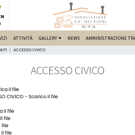
7
EN
0
VIZI
ATTIVITÀ
GALLERY
NEWS
AMMINISTRAZIONE TR
NUTI
ACCESSO CIVICO
ACCESSO CIVICO
ca il file
SO CIVICO -
Scarico il file
 il file
l file
file
il file