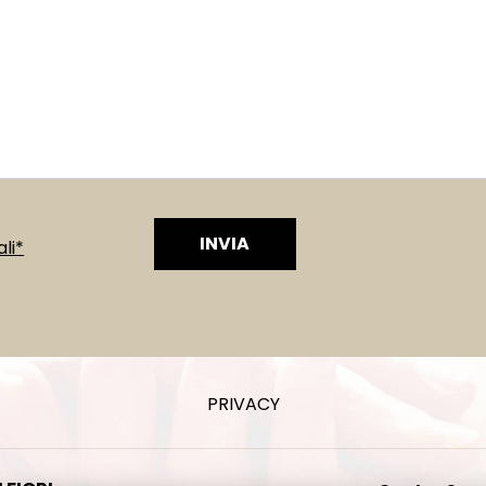
INVIA
li*
PRIVACY