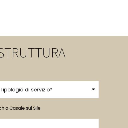
N STRUTTURA
ch a Casale sul Sile