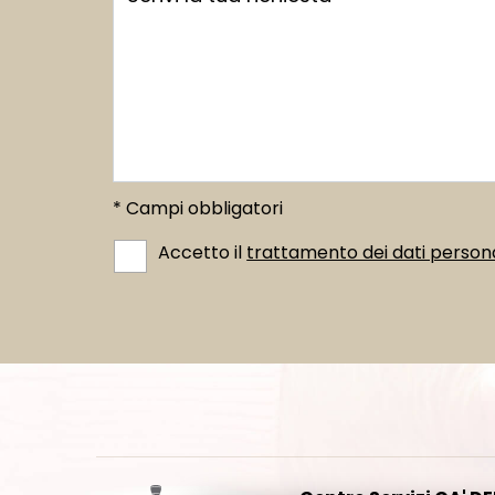
* Campi obbligatori
Accetto il
trattamento dei dati persona